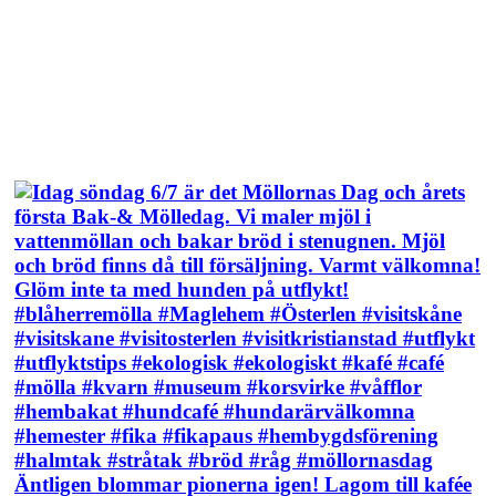
Äntligen blommar pionerna igen! Lagom till kafée