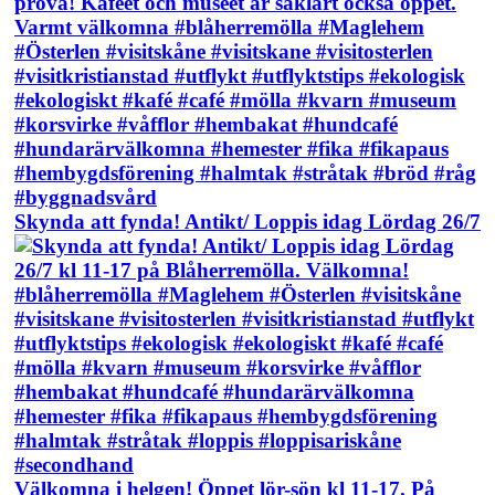
Skynda att fynda! Antikt/ Loppis idag Lördag 26/7
Välkomna i helgen! Öppet lör-sön kl 11-17. På