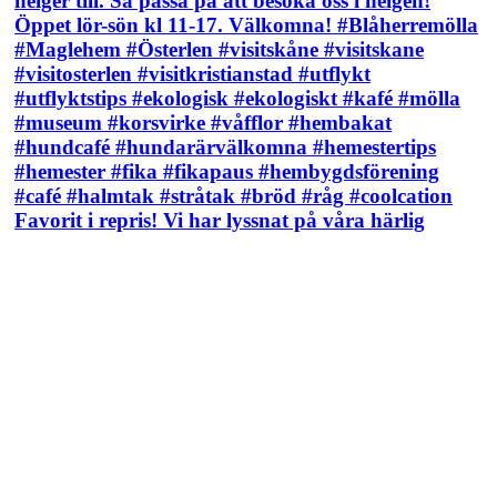
Favorit i repris! Vi har lyssnat på våra härlig