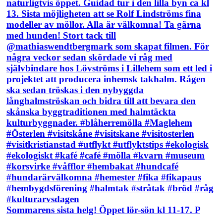
Sommarens sista helg! Öppet lör-sön kl 11-17. P